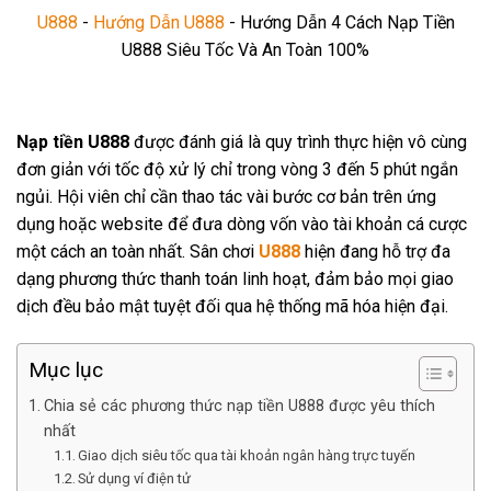
U888
-
Hướng Dẫn U888
-
Hướng Dẫn 4 Cách Nạp Tiền
U888 Siêu Tốc Và An Toàn 100%
Nạp tiền U888
được đánh giá là quy trình thực hiện vô cùng
đơn giản với tốc độ xử lý chỉ trong vòng 3 đến 5 phút ngắn
ngủi. Hội viên chỉ cần thao tác vài bước cơ bản trên ứng
dụng hoặc website để đưa dòng vốn vào tài khoản cá cược
một cách an toàn nhất. Sân chơi
U888
hiện đang hỗ trợ đa
dạng phương thức thanh toán linh hoạt, đảm bảo mọi giao
dịch đều bảo mật tuyệt đối qua hệ thống mã hóa hiện đại.
Mục lục
Chia sẻ các phương thức nạp tiền U888 được yêu thích
nhất
Giao dịch siêu tốc qua tài khoản ngân hàng trực tuyến
Sử dụng ví điện tử