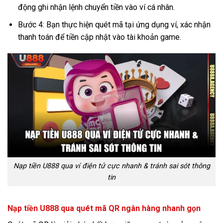
động ghi nhận lệnh chuyển tiền vào ví cá nhân.
Bước 4: Bạn thực hiện quét mã tại ứng dụng ví, xác nhận
thanh toán để tiền cập nhật vào tài khoản game.
Nạp tiền U888 qua ví điện tử cực nhanh & tránh sai sót thông
tin
Nạp tiền U888 qua quét mã QR ngân hàng nhanh gọn