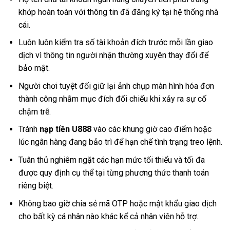
khớp hoàn toàn với thông tin đã đăng ký tại hệ thống nhà
cái.
Luôn luôn kiểm tra số tài khoản đích trước mỗi lần giao
dịch vì thông tin người nhận thường xuyên thay đổi để
bảo mật.
Người chơi tuyệt đối giữ lại ảnh chụp màn hình hóa đơn
thành công nhằm mục đích đối chiếu khi xảy ra sự cố
chậm trễ.
Tránh
nạp tiền U888
vào các khung giờ cao điểm hoặc
lúc ngân hàng đang bảo trì để hạn chế tình trạng treo lệnh.
Tuân thủ nghiêm ngặt các hạn mức tối thiểu và tối đa
được quy định cụ thể tại từng phương thức thanh toán
riêng biệt.
Không bao giờ chia sẻ mã OTP hoặc mật khẩu giao dịch
cho bất kỳ cá nhân nào khác kể cả nhân viên hỗ trợ.