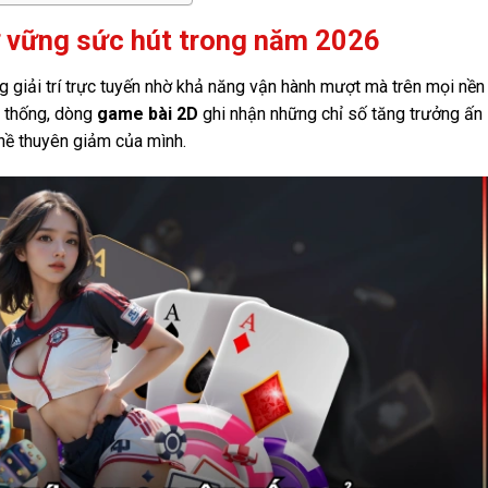
ữ vững sức hút trong năm 2026
ờng giải trí trực tuyến nhờ khả năng vận hành mượt mà trên mọi nền
hệ thống, dòng
game bài 2D
ghi nhận những chỉ số tăng trưởng ấn
hề thuyên giảm của mình.