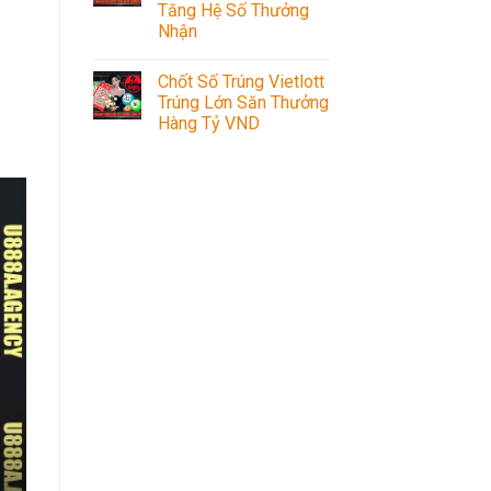
Tăng Hệ Số Thưởng
Nhận
Chốt Số Trúng Vietlott
Trúng Lớn Săn Thưởng
Hàng Tỷ VND