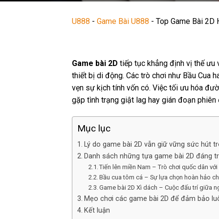
U888
-
Game Bài U888
-
Top Game Bài 2D H
Game bài 2D
tiếp tục khẳng định vị thế ưu 
thiết bị di động. Các trò chơi như Bầu Cua 
vẹn sự kịch tính vốn có. Việc tối ưu hóa đ
gặp tình trạng giật lag hay gián đoạn phiên
Mục lục
Lý do game bài 2D vẫn giữ vững sức hút 
Danh sách những tựa game bài 2D đáng tr
Tiến lên miền Nam – Trò chơi quốc dân với l
Bầu cua tôm cá – Sự lựa chọn hoàn hảo ch
Game bài 2D Xì dách – Cuộc đấu trí giữa n
Mẹo chơi các game bài 2D để đảm bảo lu
Kết luận