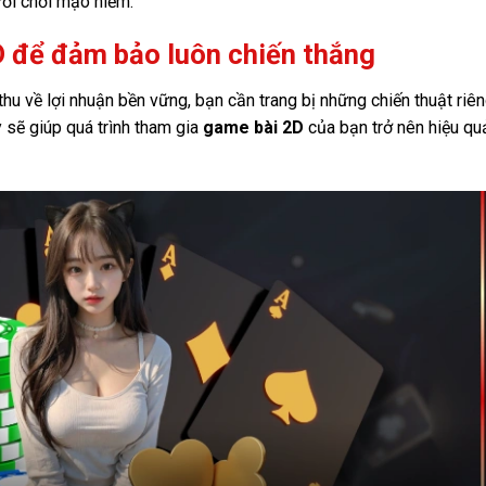
ười chơi mạo hiểm.
 để đảm bảo luôn chiến thắng
thu về lợi nhuận bền vững, bạn cần trang bị những chiến thuật riê
 sẽ giúp quá trình tham gia
game bài 2D
của bạn trở nên hiệu qu