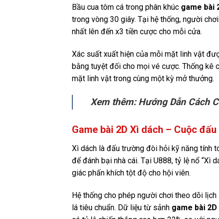
Bầu cua tôm cá trong phân khúc
game bài 
trong vòng 30 giây. Tại hệ thống, người chơi
nhất lên đến x3 tiền cược cho mỗi cửa.
Xác suất xuất hiện của mỗi mặt linh vật đư
bằng tuyệt đối cho mọi vé cược. Thống kê 
mặt linh vật trong cùng một kỳ mở thưởng.
Xem thêm: Hướng Dẫn Cách 
Game bài 2D Xì dách – Cuộc đấu t
Xì dách là đấu trường đòi hỏi kỹ năng tính 
để đánh bại nhà cái. Tại U888, tỷ lệ nổ “Xì
giác phấn khích tột độ cho hội viên.
Hệ thống cho phép người chơi theo dõi lịch 
lá tiêu chuẩn. Dữ liệu từ sảnh
game bài 2D