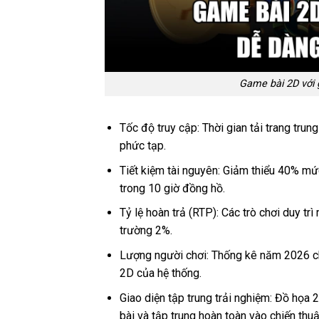
Game bài 2D với g
Tốc độ truy cập: Thời gian tải trang tru
phức tạp.
Tiết kiệm tài nguyên: Giảm thiểu 40% mức 
trong 10 giờ đồng hồ.
Tỷ lệ hoàn trả (RTP): Các trò chơi duy t
trường 2%.
Lượng người chơi: Thống kê năm 2026 ch
2D của hệ thống.
Giao diện tập trung trải nghiệm: Đồ họa 
bài và tập trung hoàn toàn vào chiến thu