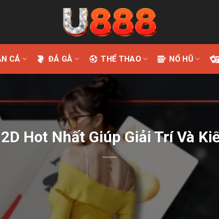
ẮN CÁ
ĐÁ GÀ
THỂ THAO
NỔ HŨ
2D Hot Nhất Giúp Giải Trí Và K