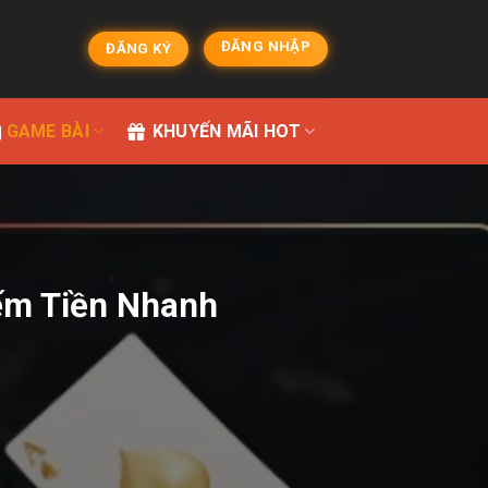
ĐĂNG NHẬP
ĐĂNG KÝ
GAME BÀI
KHUYẾN MÃI HOT
iếm Tiền Nhanh