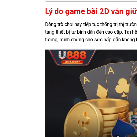
Lý do game bài 2D vẫn gi
Dòng trò chơi này tiếp tục thống trị thị trư
tảng thiết bị từ bình dân đến cao cấp. Tại 
tượng, minh chứng cho sức hấp dẫn không 