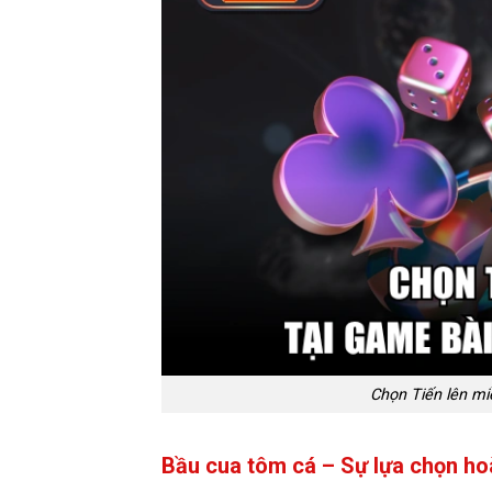
Chọn Tiến lên m
Bầu cua tôm cá – Sự lựa chọn ho