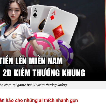
iền Nam tại game bài 2D kiếm thưởng khủng
àn hảo cho những ai thích nhanh gọn